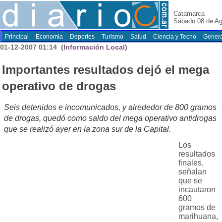
Catamarca
Sábado 08 de Ag
Principal
Economia
Deportes
Turismo
Salud
Ciencia y Tecno
Genera
01-12-2007 01:14
(Información Local)
Importantes resultados dejó el mega
operativo de drogas
Seis detenidos e incomunicados, y alrededor de 800 gramos
de drogas, quedó como saldo del mega operativo antidrogas
que se realizó ayer en la zona sur de la Capital.
Los
resultados
finales,
señalan
que se
incautaron
600
gramos de
marihuana,