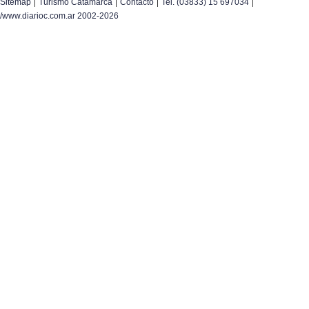
|
|
|
|
Sitemap
Turismo Catamarca
Contacto
Tel. (03833) 15 697034
/www.diarioc.com.ar 2002-2026