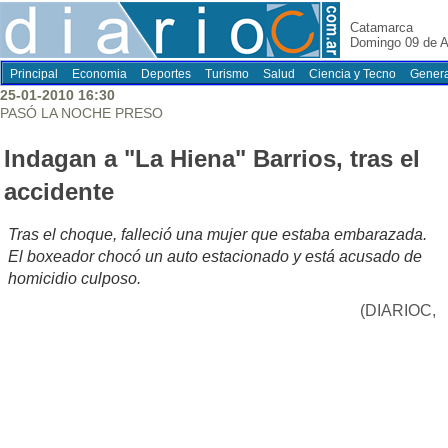
Catamarca
Domingo 09 de A
Principal
Economia
Deportes
Turismo
Salud
Ciencia y Tecno
Genera
25-01-2010 16:30
PASÓ LA NOCHE PRESO
Indagan a "La Hiena" Barrios, tras el
accidente
Tras el choque, falleció una mujer que estaba embarazada.
El boxeador chocó un auto estacionado y está acusado de
homicidio culposo.
(DIARIOC,