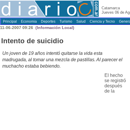
Catamarca
Jueves 06 de Ag
Principal
Economia
Deportes
Turismo
Salud
Ciencia y Tecno
Genera
11-06-2007 09:26
(Información Local)
Intento de suicidio
Un joven de 19 años intentó quitarse la vida esta
madrugada, al tomar una mezcla de pastillas. Al parecer el
muchacho estaba bebiendo.
El hecho
se registró
después
de la