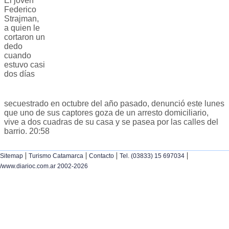
El joven
Federico
Strajman,
a quien le
cortaron un
dedo
cuando
estuvo casi
dos días
secuestrado en octubre del año pasado, denunció este lunes
que uno de sus captores goza de un arresto domiciliario,
vive a dos cuadras de su casa y se pasea por las calles del
barrio. 20:58
|
|
|
|
Sitemap
Turismo Catamarca
Contacto
Tel. (03833) 15 697034
/www.diarioc.com.ar 2002-2026