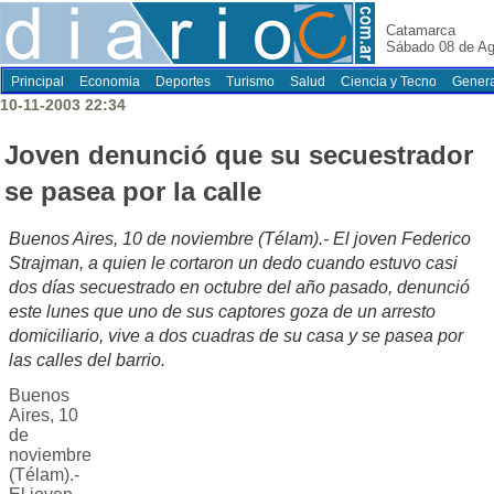
Catamarca
Sábado 08 de Ag
Principal
Economia
Deportes
Turismo
Salud
Ciencia y Tecno
Genera
10-11-2003 22:34
Joven denunció que su secuestrador
se pasea por la calle
Buenos Aires, 10 de noviembre (Télam).- El joven Federico
Strajman, a quien le cortaron un dedo cuando estuvo casi
dos días secuestrado en octubre del año pasado, denunció
este lunes que uno de sus captores goza de un arresto
domiciliario, vive a dos cuadras de su casa y se pasea por
las calles del barrio.
Buenos
Aires, 10
de
noviembre
(Télam).-