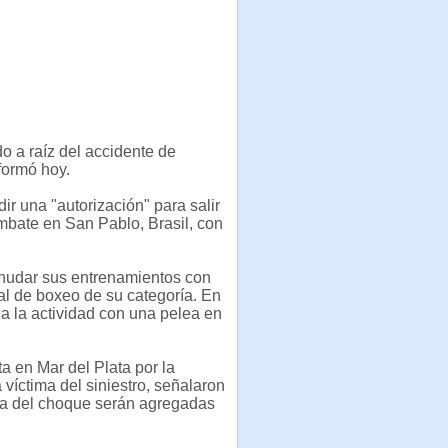
o a raíz del accidente de
formó hoy.
r una "autorización" para salir
mbate en San Pablo, Brasil, con
anudar sus entrenamientos con
ial de boxeo de su categoría. En
 a la actividad con una pelea en
ta en Mar del Plata por la
íctima del siniestro, señalaron
ica del choque serán agregadas