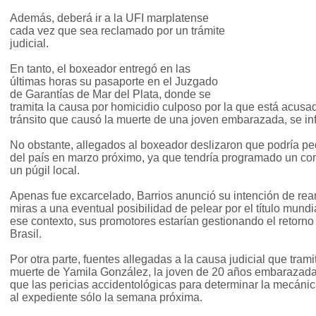
Además, deberá ir a la UFI marplatense
cada vez que sea reclamado por un trámite
judicial.
En tanto, el boxeador entregó en las
últimas horas su pasaporte en el Juzgado
de Garantías de Mar del Plata, donde se
tramita la causa por homicidio culposo por la que está acusad
tránsito que causó la muerte de una joven embarazada, se in
No obstante, allegados al boxeador deslizaron que podría pedi
del país en marzo próximo, ya que tendría programado un co
un púgil local.
Apenas fue excarcelado, Barrios anunció su intención de re
miras a una eventual posibilidad de pelear por el título mund
ese contexto, sus promotores estarían gestionando el retorno
Brasil.
Por otra parte, fuentes allegadas a la causa judicial que trami
muerte de Yamila González, la joven de 20 años embarazada v
que las pericias accidentológicas para determinar la mecán
al expediente sólo la semana próxima.