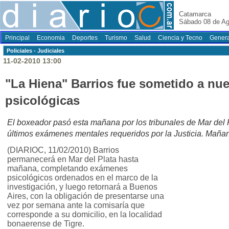
Catamarca
Sábado 08 de Ag
Principal
Economia
Deportes
Turismo
Salud
Ciencia y Tecno
Genera
Policiales - Judiciales
11-02-2010 13:00
"La Hiena" Barrios fue sometido a nue
psicológicas
El boxeador pasó esta mañana por los tribunales de Mar del P
últimos exámenes mentales requeridos por la Justicia. Maña
(DIARIOC, 11/02/2010) Barrios
permanecerá en Mar del Plata hasta
mañana, completando exámenes
psicológicos ordenados en el marco de la
investigación, y luego retornará a Buenos
Aires, con la obligación de presentarse una
vez por semana ante la comisaría que
corresponde a su domicilio, en la localidad
bonaerense de Tigre.