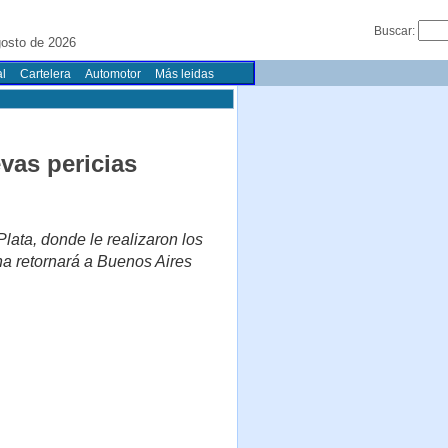
Buscar:
osto de 2026
l
Cartelera
Automotor
Más leidas
vas pericias
lata, donde le realizaron los
na retornará a Buenos Aires