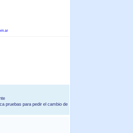
om.ar
nte
usca pruebas para pedir el cambio de