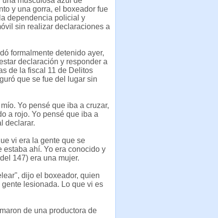
n una musculosa azul de
to y una gorra, el boxeador fue
 la dependencia policial y
óvil sin realizar declaraciones a
dó formalmente detenido ayer,
estar declaración y responder a
s de la fiscal 11 de Delitos
guró que se fue del lugar sin
 mío. Yo pensé que iba a cruzar,
o a rojo. Yo pensé que iba a
l declarar.
ue vi era la gente que se
 estaba ahí. Yo era conocido y
del 147) era una mujer.
ar", dijo el boxeador, quien
gente lesionada. Lo que vi es
lamaron de una productora de