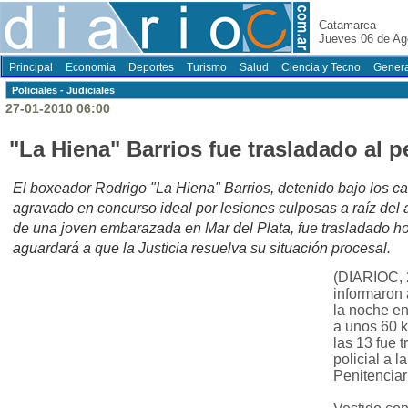
Catamarca
Jueves 06 de Ag
Principal
Economia
Deportes
Turismo
Salud
Ciencia y Tecno
Genera
Policiales - Judiciales
27-01-2010 06:00
"La Hiena" Barrios fue trasladado al 
El boxeador Rodrigo "La Hiena" Barrios, detenido bajo los c
agravado en concurso ideal por lesiones culposas a raíz del
de una joven embarazada en Mar del Plata, fue trasladado h
aguardará a que la Justicia resuelva su situación procesal.
(DIARIOC, 
informaron
la noche en
a unos 60 k
las 13 fue 
policial a 
Penitenciar