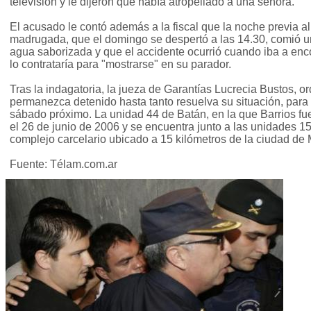
televisión y le dijeron que había atropellado a una señora.
El acusado le contó además a la fiscal que la noche previa al
madrugada, que el domingo se despertó a las 14.30, comió 
agua saborizada y que el accidente ocurrió cuando iba a en
lo contrataría para "mostrarse" en su parador.
Tras la indagatoria, la jueza de Garantías Lucrecia Bustos, 
permanezca detenido hasta tanto resuelva su situación, para l
sábado próximo. La unidad 44 de Batán, en la que Barrios fu
el 26 de junio de 2006 y se encuentra junto a las unidades 1
complejo carcelario ubicado a 15 kilómetros de la ciudad de 
Fuente: Télam.com.ar