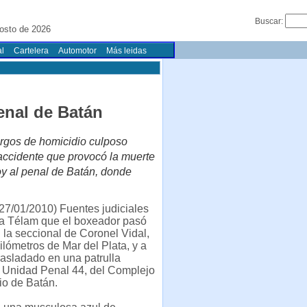
Buscar:
osto de 2026
l
Cartelera
Automotor
Más leidas
penal de Batán
argos de homicidio culposo
 accidente que provocó la muerte
oy al penal de Batán, donde
27/01/2010) Fuentes judiciales
 a Télam que el boxeador pasó
 la seccional de Coronel Vidal,
ilómetros de Mar del Plata, y a
trasladado en una patrulla
la Unidad Penal 44, del Complejo
io de Batán.