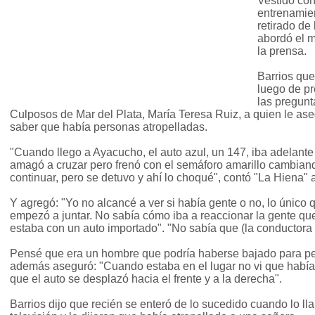
Vestido co
entrenamien
retirado de
abordó el m
la prensa.
Barrios que
luego de pr
las pregunta
Culposos de Mar del Plata, María Teresa Ruiz, a quien le ase
saber que había personas atropelladas.
"Cuando llego a Ayacucho, el auto azul, un 147, iba adelante
amagó a cruzar pero frenó con el semáforo amarillo cambiand
continuar, pero se detuvo y ahí lo choqué", contó "La Hiena" a
Y agregó: "Yo no alcancé a ver si había gente o no, lo único q
empezó a juntar. No sabía cómo iba a reaccionar la gente que
estaba con un auto importado". "No sabía que (la conductora 
Pensé que era un hombre que podría haberse bajado para pele
además aseguró: "Cuando estaba en el lugar no vi que había 
que el auto se desplazó hacia el frente y a la derecha".
Barrios dijo que recién se enteró de lo sucedido cuando lo l