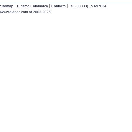
|
|
|
|
Sitemap
Turismo Catamarca
Contacto
Tel. (03833) 15 697034
/www.diarioc.com.ar 2002-2026