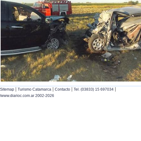
|
|
|
|
Sitemap
Turismo Catamarca
Contacto
Tel. (03833) 15 697034
/www.diarioc.com.ar 2002-2026