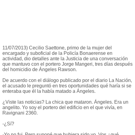
11/07/2013) Cecilio Saettone, primo de la mujer del
encargado y suboficial de la Policía Bonaerense en
actividad, dio detalles ante la Justicia de una conversación
que mantuvo con el portero Jorge Mangeri, tres días después
del homicidio de Ángeles Rawson.
De acuerdo con el diálogo publicado por el diario La Nación,
el acusado le preguntó en tres oportunidades qué haría si se
enteraba que él la había matado a Ángeles.
¿Viste las noticias? La chica que mataron. Ángeles. Era un
angelito. Yo soy el portero del edificio en el que vivía, en
Ravignani 2360.
-¿Sí?
-Yo no fui. Pero suponé que hubiera sido yo. Vos ¿qué