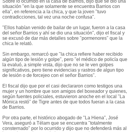
Sobre lo ocurrido en la casa de Barrios, dijo que se dio una
situación "en la que solamente se encuentra Barrios con
ella", en referencia a la chica, y que la joven "tuvo
contradicciones, tal vez una noche confusa".
"Ellos habían venido de bailar de un lugar, fueron a la casa
del señor Barrios y ahí se dio una situación", dijo el fiscal y
se excusó de dar más detalles sobre "pormenores" que la
chica le relató.
Sin embargo, remarcó que "la chica refiere haber recibido
algún tipo de lesión y golpe", pero "el médico de policía que
la evaluó, a simple vista, dijo que no se le ven golpes
significativos, pero tiene evidencias y rastros de algun tipo
de lesión o de forcejeo con el señor Barrios".
El fiscal dijo que por el casi declararon como testigos una
mujer y un hombre que son amigos del boxeador y quienes,
según fuentes policiales, estuvieron anoche en el local "La
Mónica restó" de Tigre antes de que todos fueran a la casa
de Barrios.
Por otra parte, el histórico abogado de "La Hiena", José
Vera, aseguró a Télam que se encuentra "totalmente
consternado" por lo ocurrido y dijo que no defenderá más al