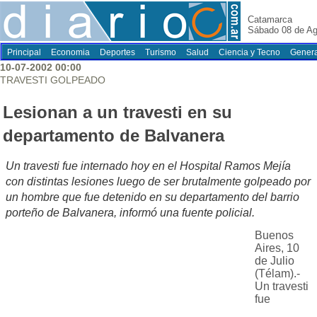
Catamarca
Sábado 08 de Ag
Principal
Economia
Deportes
Turismo
Salud
Ciencia y Tecno
Genera
10-07-2002 00:00
TRAVESTI GOLPEADO
Lesionan a un travesti en su
departamento de Balvanera
Un travesti fue internado hoy en el Hospital Ramos Mejía
con distintas lesiones luego de ser brutalmente golpeado por
un hombre que fue detenido en su departamento del barrio
porteño de Balvanera, informó una fuente policial.
Buenos
Aires, 10
de Julio
(Télam).-
Un travesti
fue