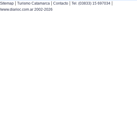
|
|
|
|
Sitemap
Turismo Catamarca
Contacto
Tel. (03833) 15 697034
/www.diarioc.com.ar 2002-2026