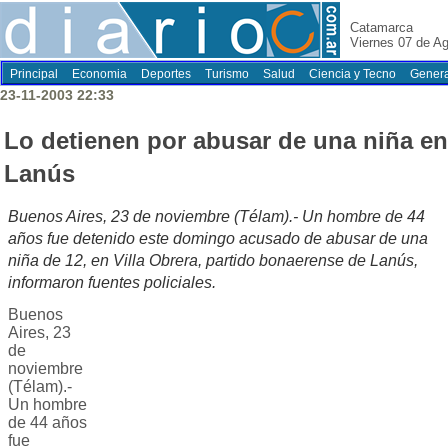
Catamarca
Viernes 07 de A
Principal
Economia
Deportes
Turismo
Salud
Ciencia y Tecno
Genera
23-11-2003 22:33
Lo detienen por abusar de una niña en
Lanús
Buenos Aires, 23 de noviembre (Télam).- Un hombre de 44
años fue detenido este domingo acusado de abusar de una
niña de 12, en Villa Obrera, partido bonaerense de Lanús,
informaron fuentes policiales.
Buenos
Aires, 23
de
noviembre
(Télam).-
Un hombre
de 44 años
fue