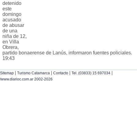
detenido
este
domingo
acusado
de abusar
de una
niña de 12,
en Villa
Obrera,
partido bonaerense de Lanús, informaron fuentes policiales.
19:43
|
|
|
|
Sitemap
Turismo Catamarca
Contacto
Tel. (03833) 15 697034
/www.diarioc.com.ar 2002-2026