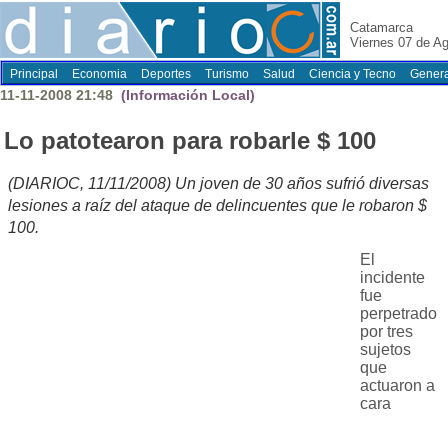
Catamarca
Viernes 07 de A
Principal
Economia
Deportes
Turismo
Salud
Ciencia y Tecno
Genera
11-11-2008 21:48
(Información Local)
Lo patotearon para robarle $ 100
(DIARIOC, 11/11/2008) Un joven de 30 años sufrió diversas
lesiones a raíz del ataque de delincuentes que le robaron $
100.
El
incidente
fue
perpetrado
por tres
sujetos
que
actuaron a
cara