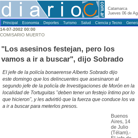
Catamarca
Jueves 06 de Ag
Principal
Economia
Deportes
Turismo
Salud
Ciencia y Tecno
Genera
14-07-2002 00:00
COMISARIO MUERTO
"Los asesinos festejan, pero los
vamos a ir a buscar", dijo Sobrado
El jefe de la policía bonaerense Alberto Sobrado dijo
este domingo que los delincuentes que asesinaron al
segundo jefe de la policía de Investigaciones de Morón en la
localidad de Tortuguitas "deben tener un festejo íntimo por lo
que hicieron", y les advirtió que la fuerza que conduce los va
a ir a buscar para meterlos presos.
Buenos
Aires, 14
de Julio
(Télam).-