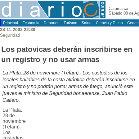
Catamarca
Sábado 08 de Ag
Principal
Economia
Deportes
Turismo
Salud
Ciencia y Tecno
Genera
28-11-2002 22:30
Seguridad
Los patovicas deberán inscribirse en
un registro y no usar armas
La Plata, 28 de noviembre (Télam).- Los custodios de los
locales bailables de la costa atlántica deberán inscribirse en
un registro y no podrán portar armas de fuego, anunció este
jueves el ministro de Seguridad bonaerense, Juan Pablo
Cafiero.
La Plata,
28 de
noviembre
(Télam).-
Los
custodios