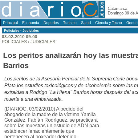
Catamarca
Domingo 09 de A
Principal
Economia
Deportes
Turismo
Salud
Ciencia y Tecno
Genera
Policiales - Judiciales
03-02-2010 09:00
POLICIALES / JUDICIALES
Los peritos analizarán hoy las muestr
Barrios
Los peritos de la Asesoría Pericial de la Suprema Corte bon
Plata los estudios toxicológicos y de alcoholemia sobre las 
extraídas a Rodrigo "La Hiena" Barrios horas después del ac
muerte a una embarazada.
(DIARIOC, 03/02/2010) A pedido del
abogado de la madre de la víctima Yamila
González, Fabián Rodríguez, se practicará
sobre las muestras un estudio de ADN para
establecer fehacientemente que
pertenecen al boxeador detenido.