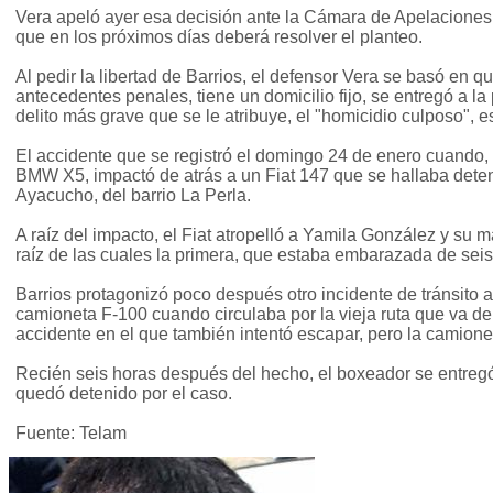
Vera apeló ayer esa decisión ante la Cámara de Apelaciones 
que en los próximos días deberá resolver el planteo.
Al pedir la libertad de Barrios, el defensor Vera se basó en 
antecedentes penales, tiene un domicilio fijo, se entregó a la 
delito más grave que se le atribuye, el "homicidio culposo", e
El accidente que se registró el domingo 24 de enero cuando
BMW X5, impactó de atrás a un Fiat 147 que se hallaba dete
Ayacucho, del barrio La Perla.
A raíz del impacto, el Fiat atropelló a Yamila González y su m
raíz de las cuales la primera, que estaba embarazada de seis
Barrios protagonizó poco después otro incidente de tránsito a
camioneta F-100 cuando circulaba por la vieja ruta que va de
accidente en el que también intentó escapar, pero la camion
Recién seis horas después del hecho, el boxeador se entreg
quedó detenido por el caso.
Fuente: Telam