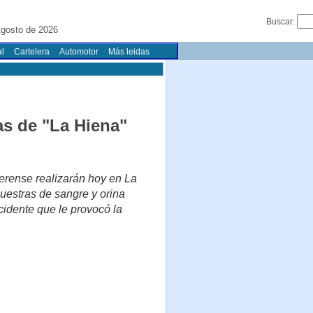
Buscar:
gosto de 2026
l
Cartelera
Automotor
Más leidas
as de "La Hiena"
aerense realizarán hoy en La
muestras de sangre y orina
cidente que le provocó la