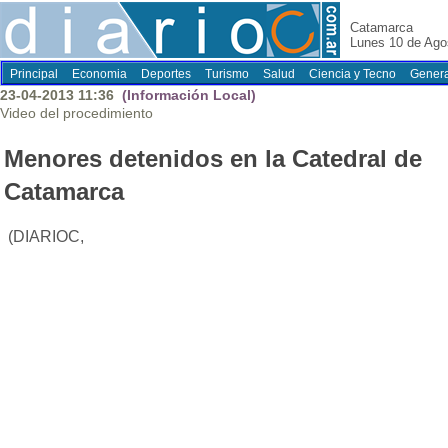
Catamarca
Lunes 10 de Ago
Principal
Economia
Deportes
Turismo
Salud
Ciencia y Tecno
Genera
23-04-2013 11:36
(Información Local)
Video del procedimiento
Menores detenidos en la Catedral de
Catamarca
(DIARIOC,