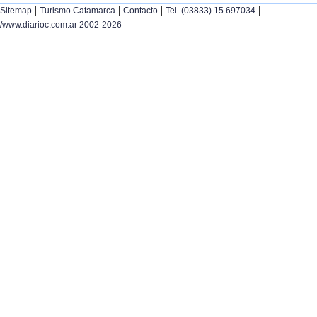
|
|
|
|
Sitemap
Turismo Catamarca
Contacto
Tel. (03833) 15 697034
/www.diarioc.com.ar 2002-2026