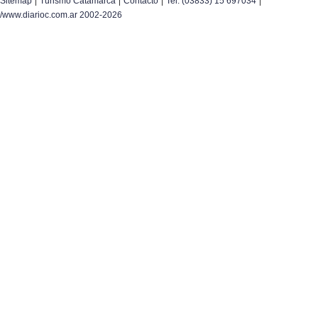
Sitemap
Turismo Catamarca
Contacto
Tel. (03833) 15 697034
/www.diarioc.com.ar 2002-2026