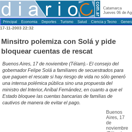
Catamarca
Jueves 06 de Ag
Principal
Economia
Deportes
Turismo
Salud
Ciencia y Tecno
Genera
17-11-2003 22:32
Minsitro polemiza con Solá y pide
bloquear cuentas de rescat
Buenos Aires, 17 de noviembre (Télam).- El consejo del
gobernador Felipe Solá a familiares de secuestrados para
que paguen el rescate si hay riesgo de vida no sólo generó
una intensa polémica pública sino una propuesta del
ministro del Interior, Aníbal Fernández, en cuanto a que el
Estado bloquee las cuentas bancarias de familias de
cautivos de manera de evitar el pago.
Buenos
Aires, 17
de
noviembre