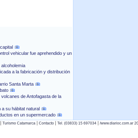
capital
ntrol vehicular fue aprehendido y un
e alcoholemia
ada a la fabricación y distribución
arrio Santa Marta
bato
 volcanes de Antofagasta de la
a su hábitat natural
oductos en un supermercado
|
|
|
|
Turismo Catamarca
Contacto
Tel. (03833) 15 697034
/www.diarioc.com.ar 