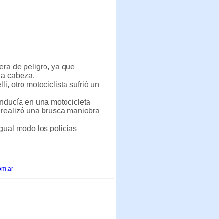
era de peligro, ya que
la cabeza.
i, otro motociclista sufrió un
onducía en una motocicleta
 realizó una brusca maniobra
gual modo los policías
om.ar