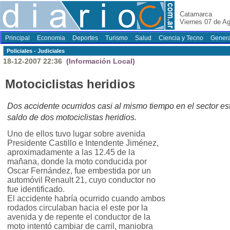
Catamarca
Viernes 07 de A
Principal
Economia
Deportes
Turismo
Salud
Ciencia y Tecno
Genera
Policiales - Judiciales
18-12-2007 22:36
(Información Local)
Motociclistas heridios
Dos accidente ocurridos casi al mismo tiempo en el sector est
saldo de dos motociclistas heridios.
Uno de ellos tuvo lugar sobre avenida
Presidente Castillo e Intendente Jiménez,
aproximadamente a las 12.45 de la
mañana, donde la moto conducida por
Oscar Fernández, fue embestida por un
automóvil Renault 21, cuyo conductor no
fue identificado.
El accidente habría ocurrido cuando ambos
rodados circulaban hacia el este por la
avenida y de repente el conductor de la
moto intentó cambiar de carril, maniobra