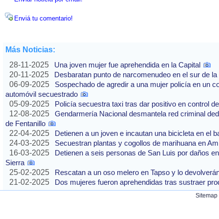
Enviá tu comentario!
Más Noticias:
28-11-2025
Una joven mujer fue aprehendida en la Capital
20-11-2025
Desbaratan punto de narcomenudeo en el sur de la 
06-09-2025
Sospechado de agredir a una mujer policía en un co
automóvil secuestrado
05-09-2025
Policía secuestra taxi tras dar positivo en control d
12-08-2025
Gendarmería Nacional desmantela red criminal dedic
de Fentanillo
22-04-2025
Detienen a un joven e incautan una bicicleta en el b
24-03-2025
Secuestran plantas y cogollos de marihuana en Am
16-03-2025
Detienen a seis personas de San Luis por daños en
Sierra
25-02-2025
Rescatan a un oso melero en Tapso y lo devolverán 
21-02-2025
Dos mujeres fueron aprehendidas tras sustraer pr
Sitemap