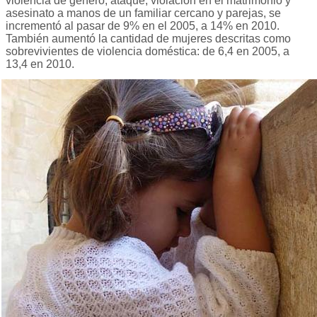
violencia de género, ataque, violación en el matrimonio y
asesinato a manos de un familiar cercano y parejas, se
incrementó al pasar de 9% en el 2005, a 14% en 2010.
También aumentó la cantidad de mujeres descritas como
sobrevivientes de violencia doméstica: de 6,4 en 2005, a
13,4 en 2010.