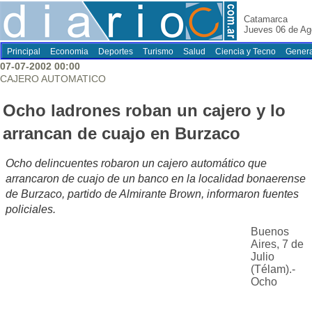
Catamarca
Jueves 06 de Ag
Principal
Economia
Deportes
Turismo
Salud
Ciencia y Tecno
Genera
07-07-2002 00:00
CAJERO AUTOMATICO
Ocho ladrones roban un cajero y lo
arrancan de cuajo en Burzaco
Ocho delincuentes robaron un cajero automático que
arrancaron de cuajo de un banco en la localidad bonaerense
de Burzaco, partido de Almirante Brown, informaron fuentes
policiales.
Buenos
Aires, 7 de
Julio
(Télam).-
Ocho