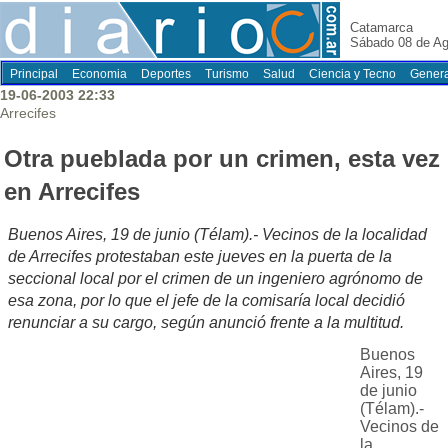
Catamarca
Sábado 08 de Ag
Principal
Economia
Deportes
Turismo
Salud
Ciencia y Tecno
Genera
19-06-2003 22:33
Arrecifes
Otra pueblada por un crimen, esta vez
en Arrecifes
Buenos Aires, 19 de junio (Télam).- Vecinos de la localidad
de Arrecifes protestaban este jueves en la puerta de la
seccional local por el crimen de un ingeniero agrónomo de
esa zona, por lo que el jefe de la comisaría local decidió
renunciar a su cargo, según anunció frente a la multitud.
Buenos
Aires, 19
de junio
(Télam).-
Vecinos de
la