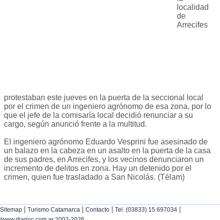
localidad
de
Arrecifes
protestaban este jueves en la puerta de la seccional local
por el crimen de un ingeniero agrónomo de esa zona, por lo
que el jefe de la comisaría local decidió renunciar a su
cargo, según anunció frente a la multitud.
El ingeniero agrónomo Eduardo Vesprini fue asesinado de
un balazo en la cabeza en un asalto en la puerta de la casa
de sus padres, en Arrecifes, y los vecinos denunciaron un
incremento de delitos en zona. Hay un detenido por el
crimen, quien fue trasladado a San Nicolás. (Télam)
|
|
|
|
Sitemap
Turismo Catamarca
Contacto
Tel. (03833) 15 697034
/www.diarioc.com.ar 2002-2026