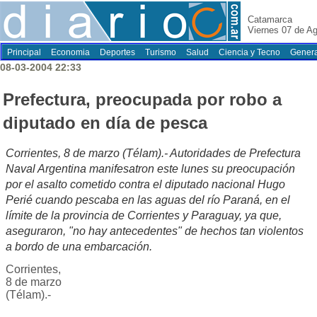
Catamarca
Viernes 07 de A
Principal
Economia
Deportes
Turismo
Salud
Ciencia y Tecno
Genera
08-03-2004 22:33
Prefectura, preocupada por robo a
diputado en día de pesca
Corrientes, 8 de marzo (Télam).- Autoridades de Prefectura
Naval Argentina manifesatron este lunes su preocupación
por el asalto cometido contra el diputado nacional Hugo
Perié cuando pescaba en las aguas del río Paraná, en el
límite de la provincia de Corrientes y Paraguay, ya que,
aseguraron, "no hay antecedentes" de hechos tan violentos
a bordo de una embarcación.
Corrientes,
8 de marzo
(Télam).-