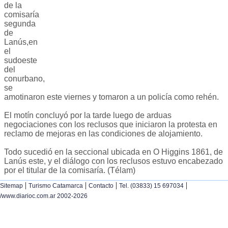
de la
comisaría
segunda
de
Lanús,en
el
sudoeste
del
conurbano,
se
amotinaron este viernes y tomaron a un policía como rehén.
El motín concluyó por la tarde luego de arduas
negociaciones con los reclusos que iniciaron la protesta en
reclamo de mejoras en las condiciones de alojamiento.
Todo sucedió en la seccional ubicada en O Higgins 1861, de
Lanús este, y el diálogo con los reclusos estuvo encabezado
por el titular de la comisaría. (Télam)
|
|
|
|
Sitemap
Turismo Catamarca
Contacto
Tel. (03833) 15 697034
/www.diarioc.com.ar 2002-2026