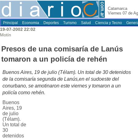
Catamarca
Viernes 07 de A
Principal
Economia
Deportes
Turismo
Salud
Ciencia y Tecno
Genera
19-07-2002 22:02
Motín
Presos de una comisaría de Lanús
tomaron a un policía de rehén
Buenos Aires, 19 de julio (Télam). Un total de 30 detenidos
de la comisaría segunda de Lanús,en el sudoeste del
conurbano, se amotinaron este viernes y tomaron a un
policía como rehén.
Buenos
Aires, 19
de julio
(Télam).
Un total de
30
detenidos