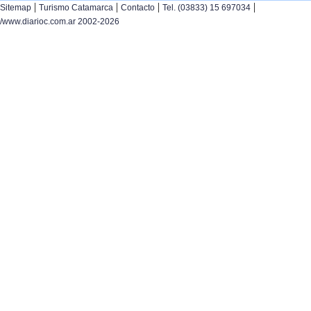
|
|
|
|
Sitemap
Turismo Catamarca
Contacto
Tel. (03833) 15 697034
/www.diarioc.com.ar 2002-2026