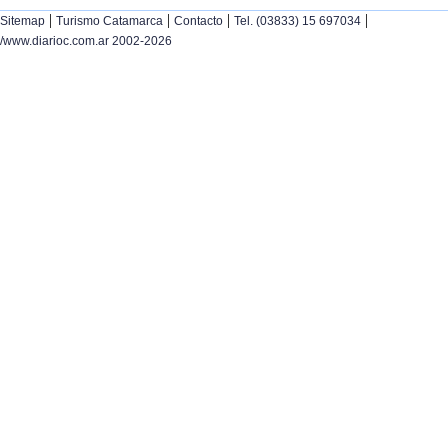
|
|
|
|
Sitemap
Turismo Catamarca
Contacto
Tel. (03833) 15 697034
/www.diarioc.com.ar 2002-2026