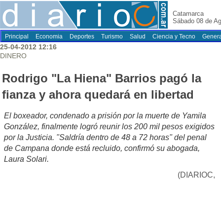
Catamarca
Sábado 08 de Ag
Principal
Economia
Deportes
Turismo
Salud
Ciencia y Tecno
Genera
25-04-2012 12:16
DINERO
Rodrigo "La Hiena" Barrios pagó la
fianza y ahora quedará en libertad
El boxeador, condenado a prisión por la muerte de Yamila
González, finalmente logró reunir los 200 mil pesos exigidos
por la Justicia. "Saldría dentro de 48 a 72 horas" del penal
de Campana donde está recluido, confirmó su abogada,
Laura Solari.
(DIARIOC,