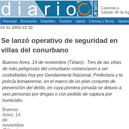
Catamarca
Sábado 08 de Ag
Principal
Economia
Deportes
Turismo
Salud
Ciencia y Tecno
Genera
14-11-2003 22:32
Se lanzó operativo de seguridad en
villas del conurbano
Buenos Aires, 14 de noviembre (Télam).- Tres de las villas
de más peligrosas del conurbano comenzaron a ser
custodiadas hoy por Gendarmería Nacional, Prefectura y la
policía bonaerense, en el marco de un plan conjunto de
prevención del delito, en cuya primera jornada se detuvo a
seis personas por drogas o con pedido de captura por
homicidio.
Buenos
Aires, 14
de
noviembre