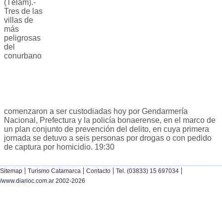
(Télam).-
Tres de las
villas de
más
peligrosas
del
conurbano
comenzaron a ser custodiadas hoy por Gendarmería
Nacional, Prefectura y la policía bonaerense, en el marco de
un plan conjunto de prevención del delito, en cuya primera
jornada se detuvo a seis personas por drogas o con pedido
de captura por homicidio. 19:30
|
|
|
|
Sitemap
Turismo Catamarca
Contacto
Tel. (03833) 15 697034
/www.diarioc.com.ar 2002-2026