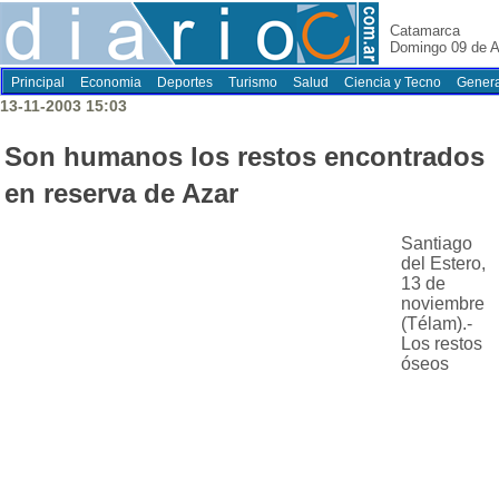
Catamarca
Domingo 09 de A
Principal
Economia
Deportes
Turismo
Salud
Ciencia y Tecno
Genera
13-11-2003 15:03
Son humanos los restos encontrados
en reserva de Azar
Santiago
del Estero,
13 de
noviembre
(Télam).-
Los restos
óseos