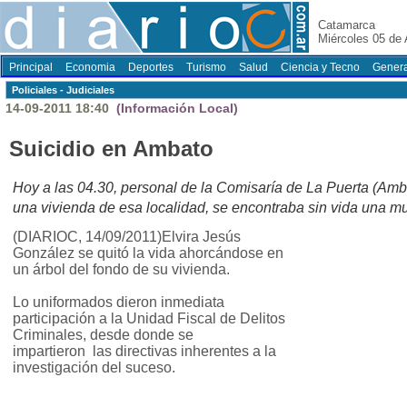
Catamarca
Miércoles 05 de
Principal
Economia
Deportes
Turismo
Salud
Ciencia y Tecno
Genera
Policiales - Judiciales
14-09-2011 18:40
(Información Local)
Suicidio en Ambato
Hoy a las 04.30, personal de la Comisaría de La Puerta (Am
una vivienda de esa localidad, se encontraba sin vida una m
(DIARIOC, 14/09/2011)Elvira Jesús
González se quitó la vida ahorcándose en
un árbol del fondo de su vivienda.
Lo uniformados dieron inmediata
participación a la Unidad Fiscal de Delitos
Criminales, desde donde se
impartieron las directivas inherentes a la
investigación del suceso.