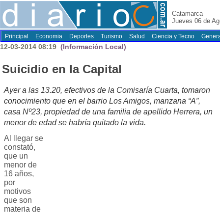
Catamarca
Jueves 06 de Ag
Principal
Economia
Deportes
Turismo
Salud
Ciencia y Tecno
Genera
12-03-2014 08:19
(Información Local)
Suicidio en la Capital
Ayer a las 13.20, efectivos de la Comisaría Cuarta, tomaron
conocimiento que en el barrio Los Amigos, manzana “A”,
casa Nº23, propiedad de una familia de apellido Herrera, un
menor de edad se habría quitado la vida.
Al llegar se
constató,
que un
menor de
16 años,
por
motivos
que son
materia de