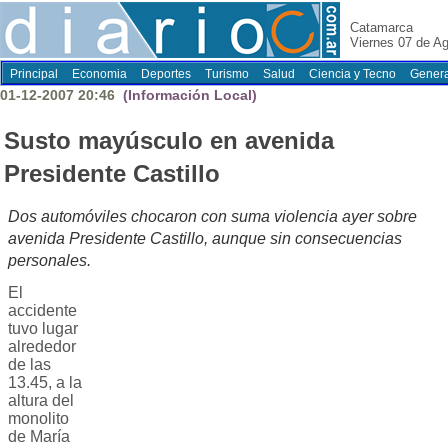
Catamarca
Viernes 07 de A
Principal
Economia
Deportes
Turismo
Salud
Ciencia y Tecno
Genera
01-12-2007 20:46
(Información Local)
Susto mayúsculo en avenida
Presidente Castillo
Dos automóviles chocaron con suma violencia ayer sobre
avenida Presidente Castillo, aunque sin consecuencias
personales.
El
accidente
tuvo lugar
alrededor
de las
13.45, a la
altura del
monolito
de María