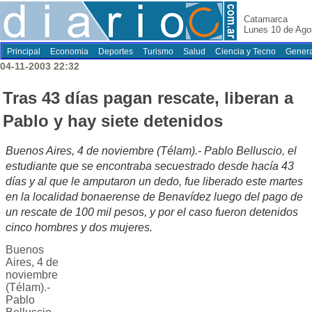
Catamarca
Lunes 10 de Ago
Principal
Economia
Deportes
Turismo
Salud
Ciencia y Tecno
Genera
04-11-2003 22:32
Tras 43 días pagan rescate, liberan a
Pablo y hay siete detenidos
Buenos Aires, 4 de noviembre (Télam).- Pablo Belluscio, el
estudiante que se encontraba secuestrado desde hacía 43
días y al que le amputaron un dedo, fue liberado este martes
en la localidad bonaerense de Benavídez luego del pago de
un rescate de 100 mil pesos, y por el caso fueron detenidos
cinco hombres y dos mujeres.
Buenos
Aires, 4 de
noviembre
(Télam).-
Pablo