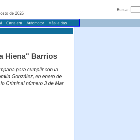
Buscar:
gosto de 2026
l
Cartelera
Automotor
Más leidas
a Hiena" Barrios
ampana para cumplir con la
Yamila González, en enero de
n lo Criminal número 3 de Mar