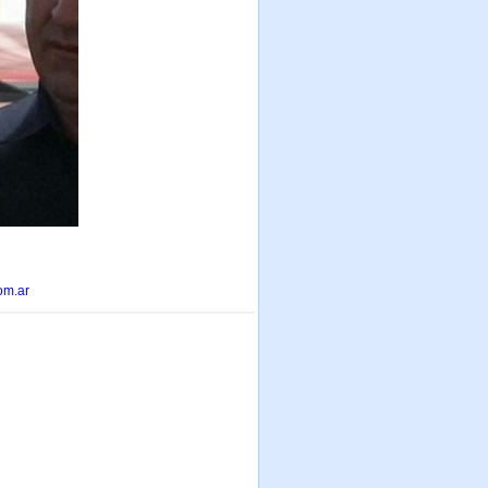
om.ar