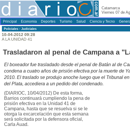
Catamarca
Viernes 07 de A
Principal
Economia
Deportes
Turismo
Salud
Ciencia y Tecno
Genera
Policiales - Judiciales
10-04-2012 09:28
A LA UNIDAD 41
Trasladaron al penal de Campana a "L
El boxeador fue trasladado desde el penal de Batán al de C
condena a cuatro años de prisión efectiva por la muerte de 
2010. El traslado se produjo anoche luego que el Tribunal e
del Plata, accediera a un pedido del condenado.
(DIARIOC, 10/04/2012) De esta forma,
Barrios continuará cumpliendo la pena de
prisión efectiva en la Unidad 41 de
Campana, hasta que se resuelva si se le
otorga la excarcelación que esta semana
será solicitada por la defensora oficial,
Carla Auad.