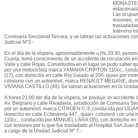
MONASTERI
estacionada
Las ocupan
lesiones; m
trasladadas
Intervino i
Comisaria Seccional Tercera, y se labran las actuaciones co
Judicial Nº3.-
En el día de la víspera, aproximadamente a Hs.20:30, perso
Cuarta, tomó conocimiento de un accidente de circulación en 
Valle y calle Rojas. Constituidos en el lugar se pudo saber 
por una motocicleta marca YAMAHA CRIPTON 110cc., con
(27), con domicilio en calle Rio Salado al 200, quien por moti
colisiono con un automóvil, marca RENAULT MEGANE, domi
VIVIANA CASTILLO (48). Se labran actuaciones en la Unidad 
A horas 21:00 del día de la víspera, se produjo un accidente 
Av. Belgrano y calle Rivadavia, jurisdicción de Comisaria S
por un automóvil, marca CITROEN C-3, conducida por LIL
domicilio en calle Echeverría 447 , quien colisionó con un
110cc., conducido por MANUEL LARA (35), con domicilio en Bº
con lesiones por lo que fue trasladado al Hospital San Juan 
a cargo de la Unidad Judicial Nº 7.-