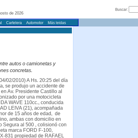
Buscar:
gosto de 2026
l
Cartelera
Automotor
Más leidas
entre autos o camionetas y
ones concretas.
4/02/2010) A Hs. 20:25 del día
ra, se produjo un accidente de
 en Av. Presidente Castillo al
onizado por una motocicleta
DA WAVE 110cc., conducida
AD LEIVA (21), acompañada
nor de 15 años de edad, de
ino, ambas con domicilio en
io Segura al 500 , colisionó con
eta marca FORD F-100,
FX-831 propiedad de RAFAEL