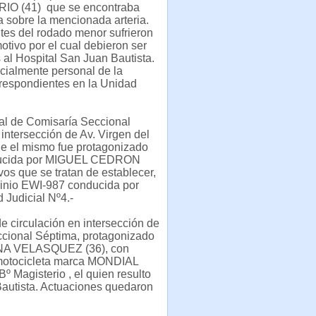
O (41) que se encontraba
 sobre la mencionada arteria.
tes del rodado menor sufrieron
otivo por el cual debieron ser
 al Hospital San Juan Bautista.
nicialmente personal de la
rrespondientes en la Unidad
nal de Comisaría Seccional
intersección de Av. Virgen del
que el mismo fue protagonizado
ducida por MIGUEL CEDRON
vos que se tratan de establecer,
nio EWI-987 conducida por
Judicial Nº4.-
de circulación en intersección de
eccional Séptima, protagonizado
IANA VELASQUEZ (36), con
a motocicleta marca MONDIAL
 Magisterio , el quien resulto
Bautista. Actuaciones quedaron