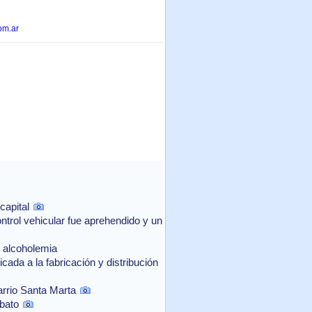
om.ar
capital
ntrol vehicular fue aprehendido y un
e alcoholemia
ada a la fabricación y distribución
arrio Santa Marta
bato