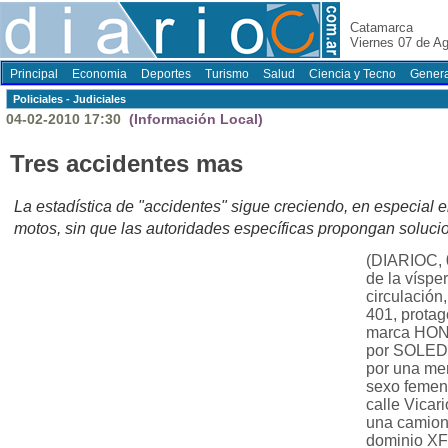
Catamarca
Viernes 07 de A
Principal
Economia
Deportes
Turismo
Salud
Ciencia y Tecno
Genera
Policiales - Judiciales
04-02-2010 17:30
(Información Local)
Tres accidentes mas
La estadística de "accidentes" sigue creciendo, en especial 
motos, sin que las autoridades específicas propongan soluci
(DIARIOC, 0
de la víspe
circulación,
401, protag
marca HON
por SOLED
por una me
sexo femen
calle Vicar
una camion
dominio X