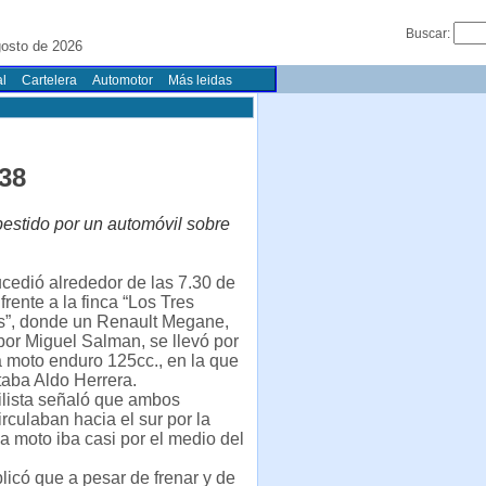
Buscar:
gosto de 2026
l
Cartelera
Automotor
Más leidas
 38
bestido por un automóvil sobre
cedió alrededor de las 7.30 de
frente a la finca “Los Tres
”, donde un Renault Megane,
or Miguel Salman, se llevó por
 moto enduro 125cc., en la que
taba Aldo Herrera.
ilista señaló que ambos
irculaban hacia el sur por la
la moto iba casi por el medio del
icó que a pesar de frenar y de