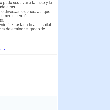
no pudo esquivar a la moto y la
de atrás.
rió diversas lesiones, aunque
momento perdió el
to.
nte fue trasladado al hospital
ara determinar el grado de
om.ar