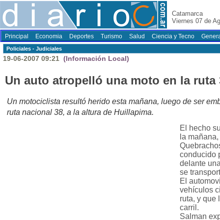
Catamarca
Viernes 07 de A
Principal
Economia
Deportes
Turismo
Salud
Ciencia y Tecno
Genera
Policiales - Judiciales
19-06-2007 09:21
(Información Local)
Un auto atropelló una moto en la ruta
Un motociclista resultó herido esta mañana, luego de ser em
ruta nacional 38, a la altura de Huillapima.
El hecho su
la mañana, 
Quebrachos
conducido p
delante una
se transpor
El automov
vehículos c
ruta, y que 
carril.
Salman expl