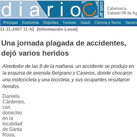
Catamarca
Sábado 08 de Ag
Principal
Economia
Deportes
Turismo
Salud
Ciencia y Tecno
Genera
11-11-2007 11:42
(Información Local)
Una jornada plagada de accidentes,
dejó varios heridos
Alrededor de las 8 de la mañana, un accidente se produjo en
la esquina de avenida Belgrano y Caseros, donde chocaron
una motocicleta y una bicicleta, y sus ocupantes resultaron
heridos.
Daniela
Cárdenes,
con
domicilio
en la
localidad
de Santa
Rosa,