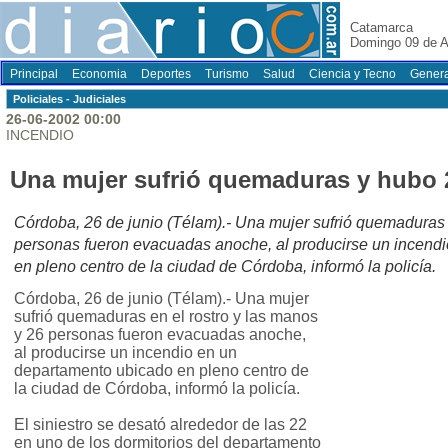
Catamarca
Domingo 09 de A
Principal
Economia
Deportes
Turismo
Salud
Ciencia y Tecno
Genera
Policiales - Judiciales
26-06-2002 00:00
INCENDIO
Una mujer sufrió quemaduras y hubo
Córdoba, 26 de junio (Télam).- Una mujer sufrió quemaduras 
personas fueron evacuadas anoche, al producirse un incend
en pleno centro de la ciudad de Córdoba, informó la policía.
Córdoba, 26 de junio (Télam).- Una mujer
sufrió quemaduras en el rostro y las manos
y 26 personas fueron evacuadas anoche,
al producirse un incendio en un
departamento ubicado en pleno centro de
la ciudad de Córdoba, informó la policía.
El siniestro se desató alrededor de las 22
en uno de los dormitorios del departamento