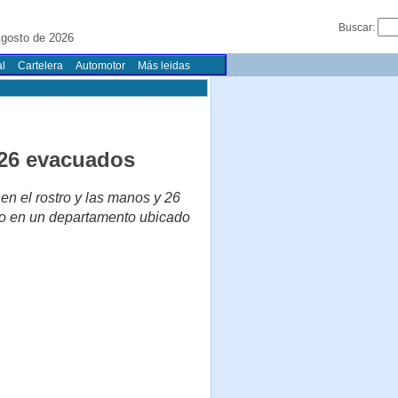
Buscar:
gosto de 2026
l
Cartelera
Automotor
Más leidas
 26 evacuados
en el rostro y las manos y 26
io en un departamento ubicado