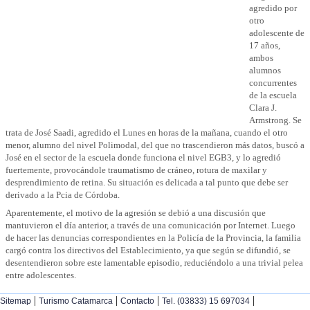
agredido por
otro
adolescente de
17 años,
ambos
alumnos
concurrentes
de la escuela
Clara J.
Armstrong. Se
trata de José Saadi, agredido el Lunes en horas de la mañana, cuando el otro
menor, alumno del nivel Polimodal, del que no trascendieron más datos, buscó a
José en el sector de la escuela donde funciona el nivel EGB3, y lo agredió
fuertemente, provocándole traumatismo de cráneo, rotura de maxilar y
desprendimiento de retina. Su situación es delicada a tal punto que debe ser
derivado a la Pcia de Córdoba.
Aparentemente, el motivo de la agresión se debió a una discusión que
mantuvieron el día anterior, a través de una comunicación por Internet. Luego
de hacer las denuncias correspondientes en la Policía de la Provincia, la familia
cargó contra los directivos del Establecimiento, ya que según se difundió, se
desentendieron sobre este lamentable episodio, reduciéndolo a una trivial pelea
entre adolescentes.
|
|
|
|
Sitemap
Turismo Catamarca
Contacto
Tel. (03833) 15 697034