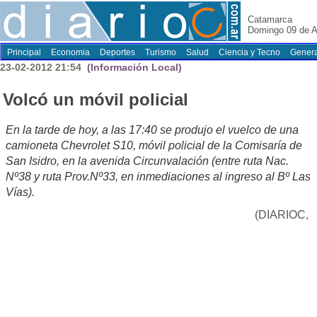
Catamarca
Domingo 09 de A
Principal
Economia
Deportes
Turismo
Salud
Ciencia y Tecno
Genera
23-02-2012 21:54
(Información Local)
Volcó un móvil policial
En la tarde de hoy, a las 17:40 se produjo el vuelco de una
camioneta Chevrolet S10, móvil policial de la Comisaría de
San Isidro, en la avenida Circunvalación (entre ruta Nac.
Nº38 y ruta Prov.Nº33, en inmediaciones al ingreso al Bº Las
Vías).
(DIARIOC,