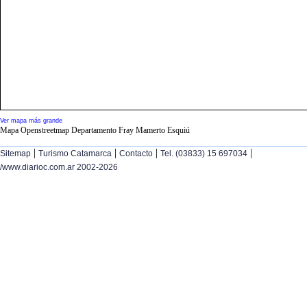
Ver mapa más grande
Mapa Openstreetmap Departamento Fray Mamerto Esquiú
|
|
|
|
Sitemap
Turismo Catamarca
Contacto
Tel. (03833) 15 697034
/www.diarioc.com.ar 2002-2026