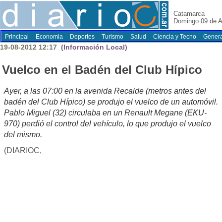
Catamarca
Domingo 09 de A
Principal
Economia
Deportes
Turismo
Salud
Ciencia y Tecno
Genera
19-08-2012 12:17
(Información Local)
Vuelco en el Badén del Club Hípico
Ayer, a las 07:00 en la avenida Recalde (metros antes del
badén del Club Hípico) se produjo el vuelco de un automóvil.
Pablo Miguel (32) circulaba en un Renault Megane (EKU-
970) perdió el control del vehículo, lo que produjo el vuelco
del mismo.
(DIARIOC,