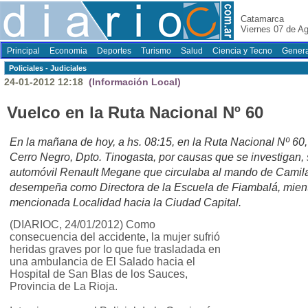
Catamarca
Viernes 07 de A
Principal
Economia
Deportes
Turismo
Salud
Ciencia y Tecno
Genera
Policiales - Judiciales
24-01-2012 12:18
(Información Local)
Vuelco en la Ruta Nacional Nº 60
En la mañana de hoy, a hs. 08:15, en la Ruta Nacional Nº 60, 
Cerro Negro, Dpto. Tinogasta, por causas que se investigan, 
automóvil Renault Megane que circulaba al mando de Camila 
desempeña como Directora de la Escuela de Fiambalá, mientr
mencionada Localidad hacia la Ciudad Capital.
(DIARIOC, 24/01/2012) Como
consecuencia del accidente, la mujer sufrió
heridas graves por lo que fue trasladada en
una ambulancia de El Salado hacia el
Hospital de San Blas de los Sauces,
Provincia de La Rioja.