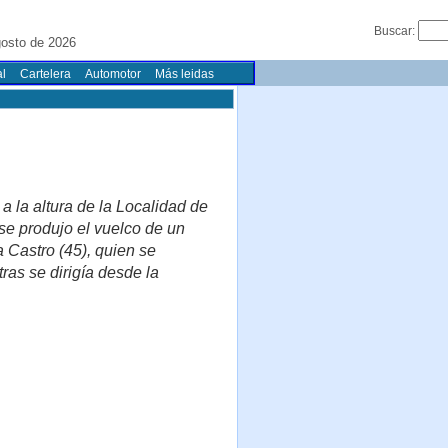
Buscar:
gosto de 2026
l
Cartelera
Automotor
Más leidas
a la altura de la Localidad de
se produjo el vuelco de un
Castro (45), quien se
as se dirigía desde la