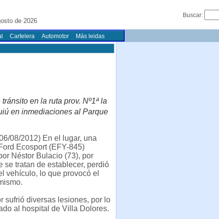
Buscar:
osto de 2026
l
Cartelera
Automotor
Más leidas
ránsito en la ruta prov. Nº1ª la
quiú en inmediaciones al Parque
6/08/2012) En el lugar, una
Ford Ecosport (EFY-845)
or Néstor Bulacio (73), por
 se tratan de establecer, perdió
el vehículo, lo que provocó el
 mismo.
r sufrió diversas lesiones, por lo
ado al hospital de Villa Dolores.