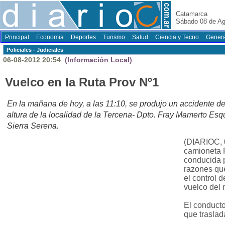
Catamarca
Sábado 08 de Ag
Principal
Economia
Deportes
Turismo
Salud
Ciencia y Tecno
Genera
Policiales - Judiciales
06-08-2012 20:54
(Información Local)
Vuelco en la Ruta Prov Nº1
En la mañana de hoy, a las 11:10, se produjo un accidente de t
altura de la localidad de la Tercena- Dpto. Fray Mamerto Es
Sierra Serena.
(DIARIOC, 0
camioneta 
conducida p
razones que
el control d
vuelco del
El conducto
que traslad