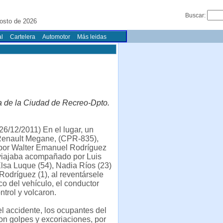
Buscar:
osto de 2026
l
Cartelera
Automotor
Más leidas
a de la Ciudad de Recreo-Dpto.
6/12/2011) En el lugar, un
Renault Megane, (CPR-835),
por Walter Emanuel Rodríguez
 viajaba acompañado por Luis
Elsa Luque (54), Nadia Ríos (23)
Rodríguez (1), al reventársele
o del vehículo, el conductor
ntrol y volcaron.
l accidente, los ocupantes del
ron golpes y excoriaciones, por