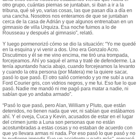
otro grupo, cuántas piernas se juntaban, si iban a ir a la
tribuna, qué sé yo, varias cosas, las que pasan día a día en
una cancha. Nosotros nos enteramos de que se juntaban
cerca de la casa de Adrián y que algunos entrenaban en un
gimnasio de villa Urquiza. Esa noche fuimos a lo de
Rousseau y después al gimnasio”, relató.
Y luego pormenorizó cómo se dio la situación: “Yo me quedé
en la esquina y vi venir a dos. Uno era Gonzalo Acro.
Discutimos y él se me vino encima, me tiró una trompada,
forcejeamos. Ahí yo saqué el arma y traté de defenderme. La
tenía apuntando hacia abajo, cuando forcejeamos la levanto
y cuando la otra persona (por Matera) me la quiere sacar,
pasó lo que pasó. El otro salió corriendo y yo me subí a una
Ford Courier gris, con vidrios negros, y me fui. Eso fue lo que
pasó. Nadie me mandó ni me pagó para matar a nadie, ni
sabían que yo andaba armado”.
“Pasó lo que pasó, pero Alan, William y Pluto, que están
detenidos, no tienen nada que ver, ni sabían que estábamos
ahí. Y el oveja, Cuca y Kevin, acusados de estar en el lugar
del crimen junto a Luna son personas que no están
acostumbradas a estas cosas y no estaban de acuerdo con
que yo llevara armas ni nada. Por eso pasó lo que pasó y no
lo pudieron impedir. Fue un accidente y nada más", remarcó.