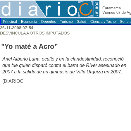
Catamarca
Viernes 07 de A
Principal
Economia
Deportes
Turismo
Salud
Ciencia y Tecno
Genera
26-11-2008 07:54
DESVINCULA A OTROS IMPUTADOS
"Yo maté a Acro”
Ariel Alberto Luna, oculto y en la clandestinidad, reconoció
que fue quien disparó contra el barra de River asesinado en
2007 a la salida de un gimnasio de Villa Urquiza en 2007.
(DIARIOC,