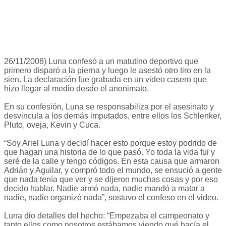
26/11/2008) Luna confesó a un matutino deportivo que
primero disparó a la pierna y luego le asestó otro tiro en la
sien. La declaración fue grabada en un video casero que
hizo llegar al medio desde el anonimato.
En su confesión, Luna se responsabiliza por el asesinato y
desvincula a los demás imputados, entre ellos los Schlenker,
Pluto, oveja, Kevin y Cuca.
“Soy Ariel Luna y decidí hacer esto porque estoy podrido de
que hagan una historia de lo que pasó. Yo toda la vida fui y
seré de la calle y tengo códigos. En esta causa que armaron
Adrián y Aguilar, y compró todo el mundo, se ensució a gente
que nada tenía que ver y se dijeron muchas cosas y por eso
decido hablar. Nadie armó nada, nadie mandó a matar a
nadie, nadie organizó nada”, sostuvo el confeso en el video.
Luna dio detalles del hecho: “Empezaba el campeonato y
tanto ellos como nosotros estábamos viendo qué hacía el