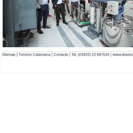
|
|
|
|
Sitemap
Turismo Catamarca
Contacto
Tel. (03833) 15 697034
/www.diario