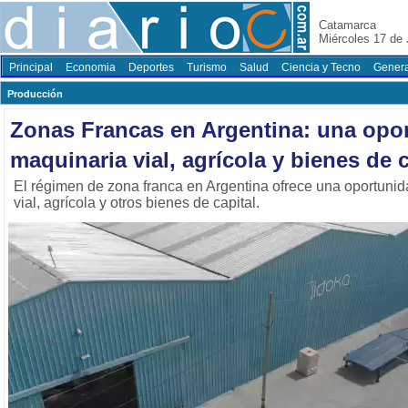
Catamarca
Miércoles 17 de 
Principal
Economia
Deportes
Turismo
Salud
Ciencia y Tecno
Genera
Producción
Zonas Francas en Argentina: una opor
maquinaria vial, agrícola y bienes de c
El régimen de zona franca en Argentina ofrece una oportunid
vial, agrícola y otros bienes de capital.