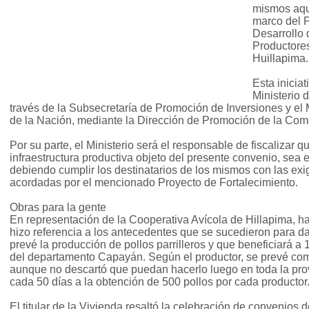
mismos aque
marco del P
Desarrollo
Productores
Huillapima.
Esta iniciat
Ministerio 
través de la Subsecretaría de Promoción de Inversiones y el M
de la Nación, mediante la Dirección de Promoción de la Come
Por su parte, el Ministerio será el responsable de fiscalizar qu
infraestructura productiva objeto del presente convenio, sea e
debiendo cumplir los destinatarios de los mismos con las exi
acordadas por el mencionado Proyecto de Fortalecimiento.
Obras para la gente
En representación de la Cooperativa Avícola de Hillapima, 
hizo referencia a los antecedentes que se sucedieron para da
prevé la producción de pollos parrilleros y que beneficiará a 
del departamento Capayán. Según el productor, se prevé come
aunque no descartó que puedan hacerlo luego en toda la prov
cada 50 días a la obtención de 500 pollos por cada productor
El titular de la Vivienda resaltó la celebración de convenios d