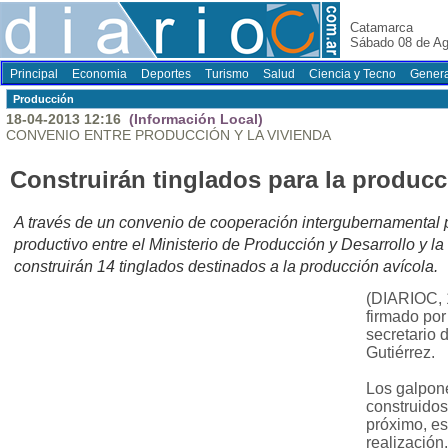
Catamarca
Sábado 08 de Ag
Principal
Economia
Deportes
Turismo
Salud
Ciencia y Tecno
Genera
Producción
18-04-2013 12:16
(Información Local)
CONVENIO ENTRE PRODUCCIÓN Y LA VIVIENDA
Construirán tinglados para la producc
A través de un convenio de cooperación intergubernamental p
productivo entre el Ministerio de Producción y Desarrollo y la
construirán 14 tinglados destinados a la producción avícola.
(DIARIOC, 
firmado por
secretario 
Gutiérrez.
Los galpon
construidos
próximo, e
realización