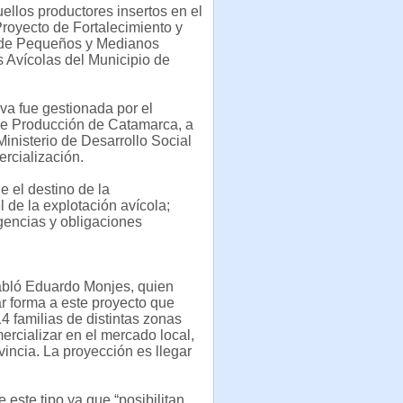
llos productores insertos en el
royecto de Fortalecimiento y
 de Pequeños y Medianos
 Avícolas del Municipio de
iva fue gestionada por el
de Producción de Catamarca, a
inisterio de Desarrollo Social
rcialización.
e el destino de la
l de la explotación avícola;
gencias y obligaciones
habló Eduardo Monjes, quien
r forma a este proyecto que
14 familias de distintas zonas
rcializar en el mercado local,
incia. La proyección es llegar
.
e este tipo ya que “posibilitan