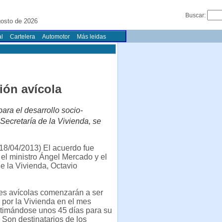
Buscar:
osto de 2026
l
Cartelera
Automotor
Más leidas
ión avícola
ara el desarrollo socio-
 Secretaría de la Vivienda, se
18/04/2013) El acuerdo fue
 el ministro Ángel Mercado y el
de la Vivienda, Octavio
es avícolas comenzarán a ser
 por la Vivienda en el mes
stimándose unos 45 días para su
. Son destinatarios de los