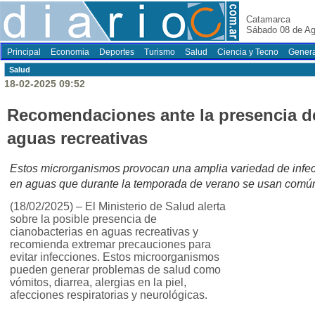
Catamarca
Sábado 08 de Ag
Principal
Economia
Deportes
Turismo
Salud
Ciencia y Tecno
Genera
Salud
18-02-2025 09:52
Recomendaciones ante la presencia de
aguas recreativas
Estos microrganismos provocan una amplia variedad de infe
en aguas que durante la temporada de verano se usan común
(18/02/2025) – El Ministerio de Salud alerta
sobre la posible presencia de
cianobacterias en aguas recreativas y
recomienda extremar precauciones para
evitar infecciones. Estos microorganismos
pueden generar problemas de salud como
vómitos, diarrea, alergias en la piel,
afecciones respiratorias y neurológicas.