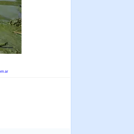
om.ar