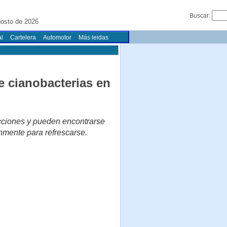
Buscar:
osto de 2026
l
Cartelera
Automotor
Más leidas
 cianobacterias en
cciones y pueden encontrarse
mente para refrescarse.