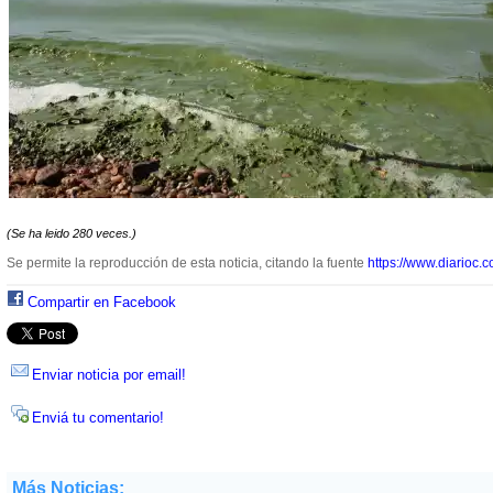
(Se ha leido 280 veces.)
Se permite la reproducción de esta noticia, citando la fuente
https://www.diarioc.c
Compartir en Facebook
Enviar noticia por email!
Enviá tu comentario!
Más Noticias: