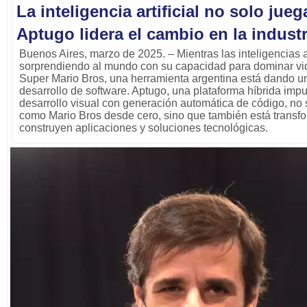
La inteligencia artificial no solo jue
Aptugo lidera el cambio en la indust
Buenos Aires, marzo de 2025. – Mientras las inteligencias ar
sorprendiendo al mundo con su capacidad para dominar v
Super Mario Bros, una herramienta argentina está dando un 
desarrollo de software. Aptugo, una plataforma híbrida imp
desarrollo visual con generación automática de código, no 
como Mario Bros desde cero, sino que también está transf
construyen aplicaciones y soluciones tecnológicas.