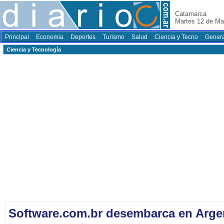
Catamarca
Martes 12 de Ma
Principal
Economia
Deportes
Turismo
Salud
Ciencia y Tecno
Genera
Ciencia y Tecnología
Software.com.br desembarca en Arge