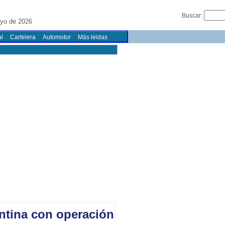
Buscar:
yo de 2026
l
Cartelera
Automotor
Más leidas
ntina con operación