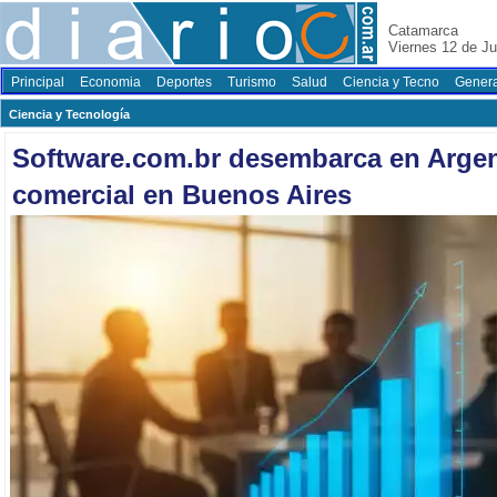
Catamarca
Viernes 12 de Ju
Principal
Economia
Deportes
Turismo
Salud
Ciencia y Tecno
Genera
Ciencia y Tecnología
Software.com.br desembarca en Argen
comercial en Buenos Aires