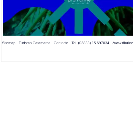
|
|
|
|
Sitemap
Turismo Catamarca
Contacto
Tel. (03833) 15 697034
/www.diario