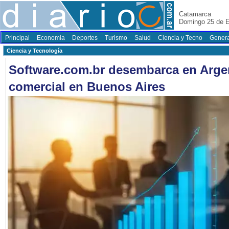
Catamarca
Domingo 25 de E
Principal
Economia
Deportes
Turismo
Salud
Ciencia y Tecno
Genera
Ciencia y Tecnología
Software.com.br desembarca en Arge
comercial en Buenos Aires